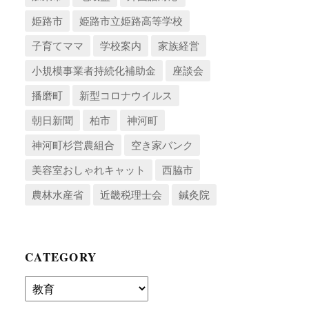
姫路市
姫路市立姫路高等学校
子育てママ
学校案内
家族経営
小規模事業者持続化補助金
座談会
播磨町
新型コロナウイルス
朝日新聞
柏市
神河町
神河町杉営農組合
空き家バンク
美容室おしゃれキャット
西脇市
農林水産省
近畿税理士会
鍼灸院
CATEGORY
Category