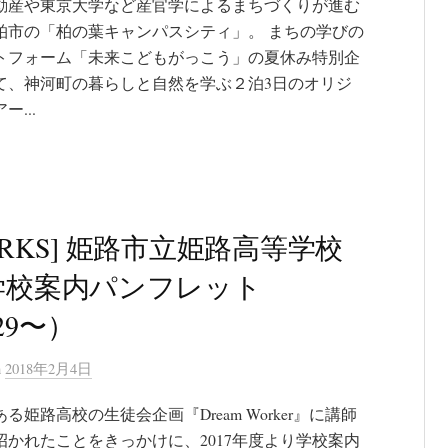
動産や東京大学など産官学によるまちづくりが進む
柏市の「柏の葉キャンパスシティ」。 まちの学びの
トフォーム「未来こどもがっこう」の夏休み特別企
て、神河町の暮らしと自然を学ぶ２泊3日のオリジ
ー...
ORKS] 姫路市立姫路高等学校
学校案内パンフレット
29〜）
n
2018年2月4日
る姫路高校の生徒会企画『Dream Worker』に講師
招かれたことをきっかけに、2017年度より学校案内