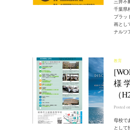
三井不
千葉県
プラッ
画とし
ナルツア
教育
[W
様 
（H
Posted
o
母校であ
として