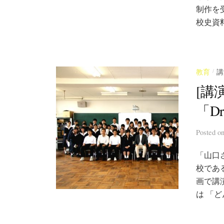
制作を
校史資
/
教育
講
[講
「Dr
Posted
o
「山口
校である
画で講
は 「ど