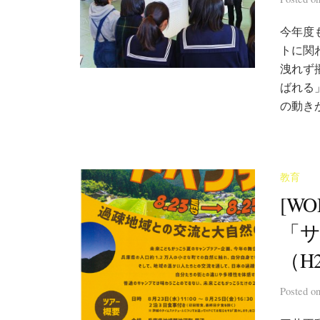
今年度
トに関
洩れず
ばれる
の動きが
教育
[W
「
（H2
Posted
o