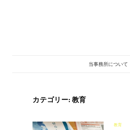
コ
ン
テ
ン
ツ
へ
ス
当事務所について
キ
ッ
プ
カテゴリー:
教育
教育