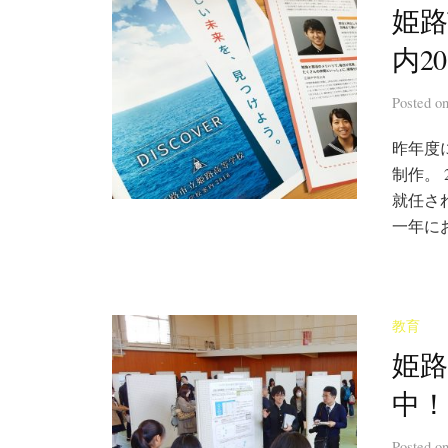
姫路
内2
Posted
o
昨年度
制作。
就任さ
一年に
教育
姫路
中！
Posted
o