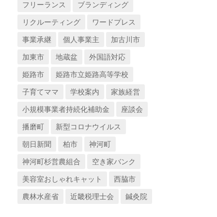
フリーランス
ブランディング
リクルーティング
ワードプレス
事業承継
個人事業主
加古川市
加東市
地蔵盆
外国語対応
姫路市
姫路市立姫路高等学校
子育てママ
学校案内
家族経営
小規模事業者持続化補助金
座談会
播磨町
新型コロナウイルス
朝日新聞
柏市
神河町
神河町杉営農組合
空き家バンク
美容室おしゃれキャット
西脇市
農林水産省
近畿税理士会
鍼灸院