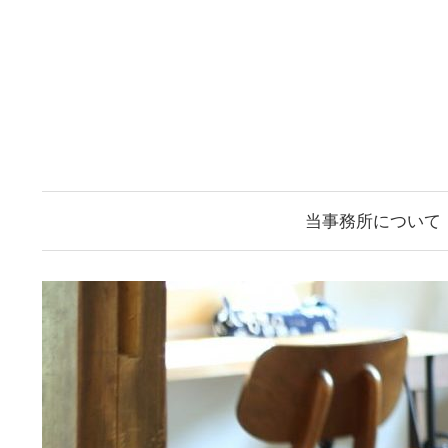
コ
ン
テ
ン
ツ
へ
ス
当事務所について
キ
ッ
プ