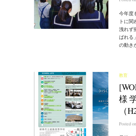
今年度
トに関
洩れず
ばれる
の動きが
教育
[W
様 
（H
Posted
o