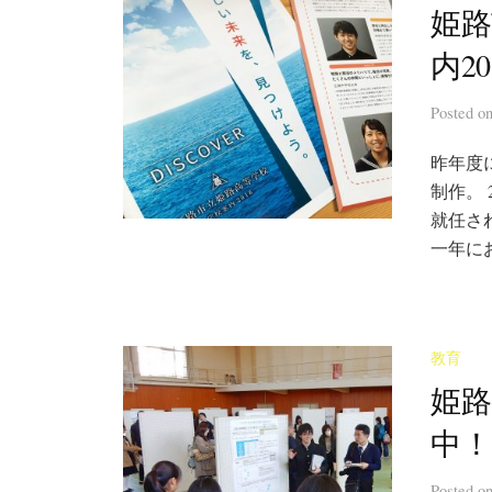
姫路
内2
Posted
o
昨年度
制作。
就任さ
一年に
教育
姫路
中！
Posted
o