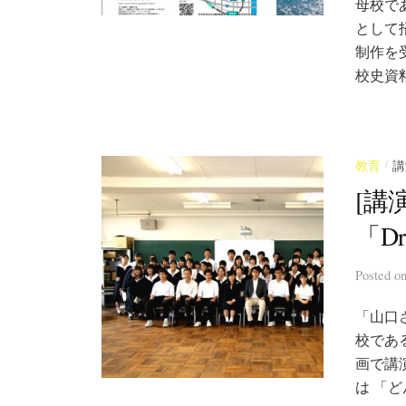
母校であ
として
制作を
校史資
/
教育
講
[講
「Dr
Posted
o
「山口
校である
画で講
は 「ど