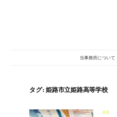
コ
ン
テ
ン
ツ
へ
ス
当事務所について
キ
ッ
プ
タグ:
姫路市立姫路高等学校
教育