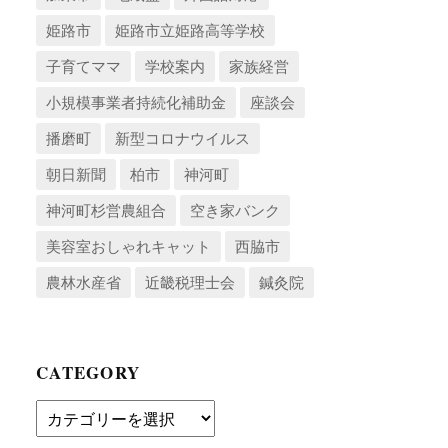
姫路市
姫路市立姫路高等学校
子育てママ
学校案内
家族経営
小規模事業者持続化補助金
座談会
播磨町
新型コロナウイルス
朝日新聞
柏市
神河町
神河町杉営農組合
空き家バンク
美容室おしゃれキャット
西脇市
農林水産省
近畿税理士会
鍼灸院
CATEGORY
Category