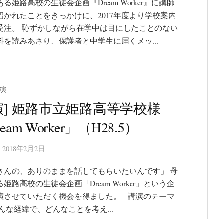
る姫路高校の生徒会企画『Dream Worker』に講師
招かれたことをきっかけに、2017年度より学校案内
受注。 恥ずかしながら在学中は目にしたことのない
料を読みあさり、保護者と中学生に届くメッ...
演
演] 姫路市立姫路高等学校様
eam Worker」（H28.5）
n
2018年2月2日
さんの、ありのままを話してもらいたいんです」 母
姫路高校の生徒会企画「Dream Worker」という企
演させていただく機会を得ました。 講演のテーマ
んな経緯で、どんなことを考え...