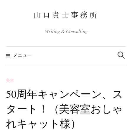
コ
ン
テ
ン
Writing & Consulting
ツ
へ
検
ス
索:
メニュー
キ
ッ
プ
美容
50周年キャンペーン、ス
タート！（美容室おしゃ
れキャット様）