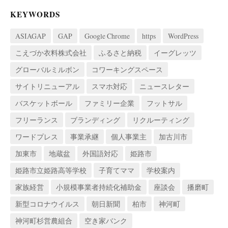
KEYWORDS
ASIAGAP
GAP
Google Chrome
https
WordPress
こえづか衣料株式会社
ふるさと納税
イーグレッツ
グローバルミルボン
コワーキングスペース
サイトリニューアル
スマホ対応
ニュースレター
バスケットボール
ファミリー企業
フットサル
フリーランス
ブランディング
リクルーティング
ワードプレス
事業承継
個人事業主
加古川市
加東市
地蔵盆
外国語対応
姫路市
姫路市立姫路高等学校
子育てママ
学校案内
家族経営
小規模事業者持続化補助金
座談会
播磨町
新型コロナウイルス
朝日新聞
柏市
神河町
神河町杉営農組合
空き家バンク