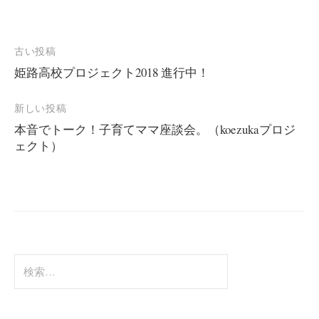
投
古い投稿
姫路高校プロジェクト2018 進行中！
稿
ナ
新しい投稿
ビ
本音でトーク！子育てママ座談会。（koezukaプロジ
ェクト）
ゲ
ー
シ
ョ
ン
検
索: