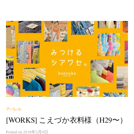
アパレル
[WORKS] こえづか衣料様（H29〜）
Posted
on
2018年2月9日