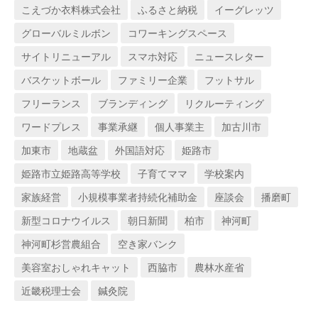
こえづか衣料株式会社
ふるさと納税
イーグレッツ
グローバルミルボン
コワーキングスペース
サイトリニューアル
スマホ対応
ニュースレター
バスケットボール
ファミリー企業
フットサル
フリーランス
ブランディング
リクルーティング
ワードプレス
事業承継
個人事業主
加古川市
加東市
地蔵盆
外国語対応
姫路市
姫路市立姫路高等学校
子育てママ
学校案内
家族経営
小規模事業者持続化補助金
座談会
播磨町
新型コロナウイルス
朝日新聞
柏市
神河町
神河町杉営農組合
空き家バンク
美容室おしゃれキャット
西脇市
農林水産省
近畿税理士会
鍼灸院