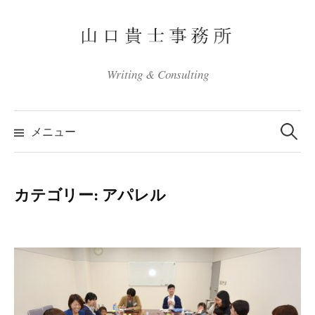
コ
ン
テ
ン
Writing & Consulting
ツ
へ
検
ス
索:
メニュー
キ
ッ
プ
カテゴリー:
アパレル