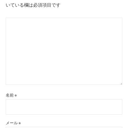
ョ
いている欄は必須項目です
ン
名前
※
メール
※