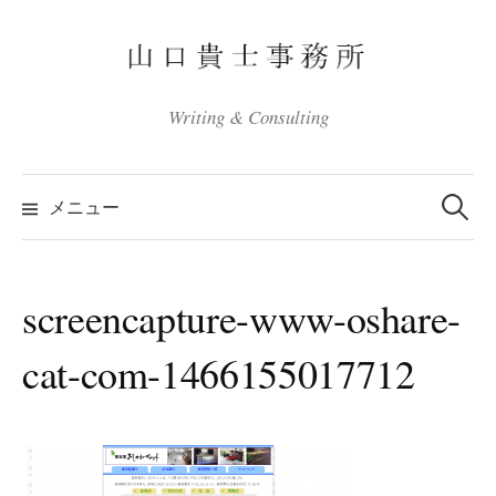
コ
ン
テ
ン
Writing & Consulting
ツ
へ
検
ス
索:
メニュー
キ
ッ
プ
screencapture-www-oshare-
cat-com-1466155017712