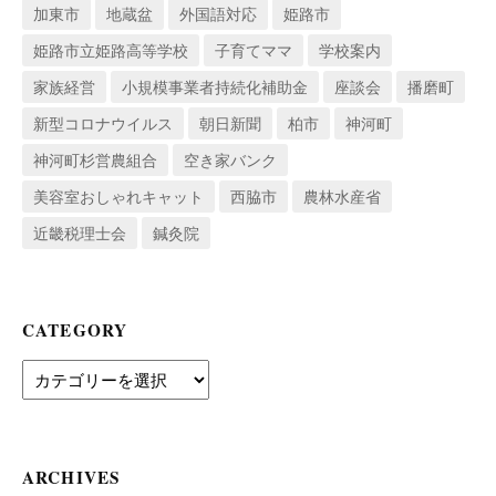
加東市
地蔵盆
外国語対応
姫路市
姫路市立姫路高等学校
子育てママ
学校案内
家族経営
小規模事業者持続化補助金
座談会
播磨町
新型コロナウイルス
朝日新聞
柏市
神河町
神河町杉営農組合
空き家バンク
美容室おしゃれキャット
西脇市
農林水産省
近畿税理士会
鍼灸院
CATEGORY
Category
ARCHIVES