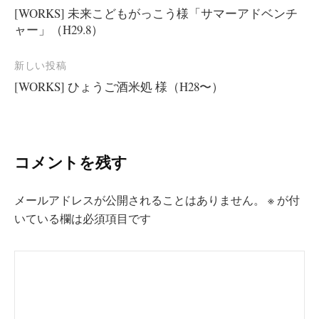
[WORKS] 未来こどもがっこう様「サマーアドベンチ
稿
ャー」（H29.8）
ナ
ビ
新しい投稿
[WORKS] ひょうご酒米処 様（H28〜）
ゲ
ー
シ
コメントを残す
ョ
ン
メールアドレスが公開されることはありません。
※
が付
いている欄は必須項目です