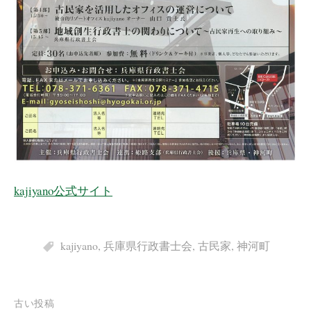
kajiyano公式サイト
kajiyano
,
兵庫県行政書士会
,
古民家
,
神河町
投
古い投稿