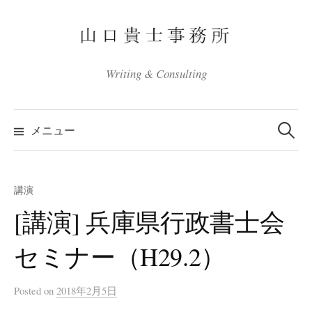
コ
ン
テ
ン
Writing & Consulting
ツ
へ
検
ス
索:
メニュー
キ
ッ
プ
講演
[講演] 兵庫県行政書士会
セミナー（H29.2）
Posted
on
2018年2月5日