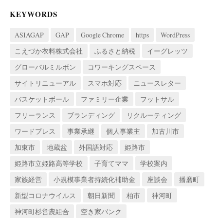
KEYWORDS
ASIAGAP
GAP
Google Chrome
https
WordPress
こえづか衣料株式会社
ふるさと納税
イーグレッツ
グローバルミルボン
コワーキングスペース
サイトリニューアル
スマホ対応
ニュースレター
バスケットボール
ファミリー企業
フットサル
フリーランス
ブランディング
リクルーティング
ワードプレス
事業承継
個人事業主
加古川市
加東市
地蔵盆
外国語対応
姫路市
姫路市立姫路高等学校
子育てママ
学校案内
家族経営
小規模事業者持続化補助金
座談会
播磨町
新型コロナウイルス
朝日新聞
柏市
神河町
神河町杉営農組合
空き家バンク