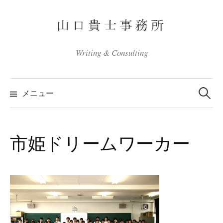
コ
ン
テ
ン
Writing & Consulting
ツ
へ
検
ス
索:
メニュー
キ
ッ
プ
市姫ドリームワーカー