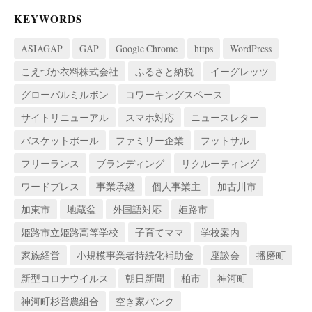
KEYWORDS
ASIAGAP
GAP
Google Chrome
https
WordPress
こえづか衣料株式会社
ふるさと納税
イーグレッツ
グローバルミルボン
コワーキングスペース
サイトリニューアル
スマホ対応
ニュースレター
バスケットボール
ファミリー企業
フットサル
フリーランス
ブランディング
リクルーティング
ワードプレス
事業承継
個人事業主
加古川市
加東市
地蔵盆
外国語対応
姫路市
姫路市立姫路高等学校
子育てママ
学校案内
家族経営
小規模事業者持続化補助金
座談会
播磨町
新型コロナウイルス
朝日新聞
柏市
神河町
神河町杉営農組合
空き家バンク