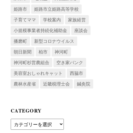
姫路市
姫路市立姫路高等学校
子育てママ
学校案内
家族経営
小規模事業者持続化補助金
座談会
播磨町
新型コロナウイルス
朝日新聞
柏市
神河町
神河町杉営農組合
空き家バンク
美容室おしゃれキャット
西脇市
農林水産省
近畿税理士会
鍼灸院
CATEGORY
Category