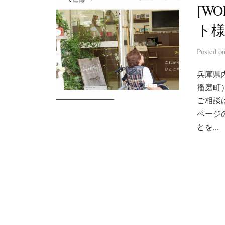
[W
ト様
Posted
o
兵庫県
播磨町
ご相談
ページ
とを...