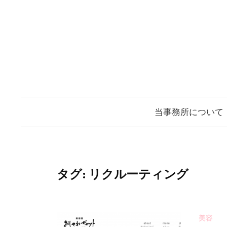
コ
ン
テ
ン
ツ
へ
ス
当事務所について
キ
ッ
プ
タグ:
リクルーティング
美容