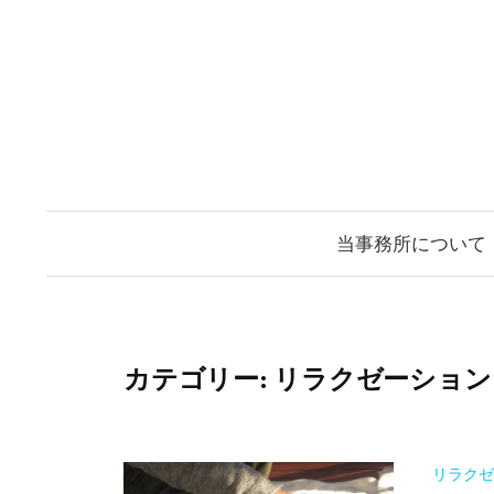
コ
ン
テ
ン
ツ
へ
ス
当事務所について
キ
ッ
プ
カテゴリー:
リラクゼーション
リラクゼ