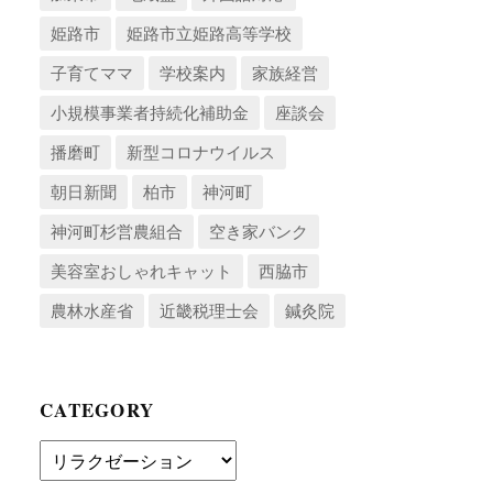
姫路市
姫路市立姫路高等学校
子育てママ
学校案内
家族経営
小規模事業者持続化補助金
座談会
播磨町
新型コロナウイルス
朝日新聞
柏市
神河町
神河町杉営農組合
空き家バンク
美容室おしゃれキャット
西脇市
農林水産省
近畿税理士会
鍼灸院
CATEGORY
Category