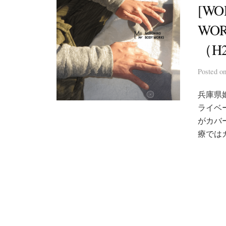
[WO
WO
（H
Posted
o
兵庫県
ライベー
がカバ
療では