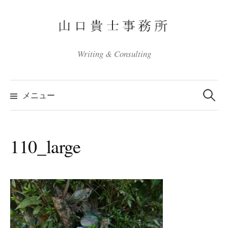
コ
ン
テ
ン
Writing & Consulting
ツ
へ
検
ス
索:
メニュー
キ
ッ
プ
110_large