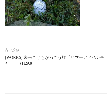
投
古い投稿
[WORKS] 未来こどもがっこう様「サマーアドベンチ
稿
ャー」（H29.8）
ナ
ビ
ゲ
ー
シ
検