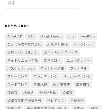
ョ
索:
ン
KEYWORDS
ASIAGAP
GAP
Google Chrome
https
WordPress
こえづか衣料株式会社
ふるさと納税
イーグレッツ
グローバルミルボン
コワーキングスペース
サイトリニューアル
スマホ対応
ニュースレター
バスケットボール
ファミリー企業
フットサル
フリーランス
ブランディング
リクルーティング
ワードプレス
事業承継
個人事業主
加古川市
加東市
地蔵盆
外国語対応
姫路市
姫路市立姫路高等学校
子育てママ
学校案内
家族経営
小規模事業者持続化補助金
座談会
播磨町