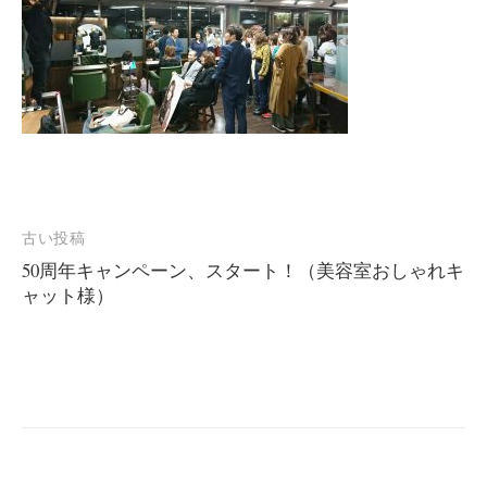
投
古い投稿
50周年キャンペーン、スタート！（美容室おしゃれキ
稿
ャット様）
ナ
ビ
ゲ
ー
シ