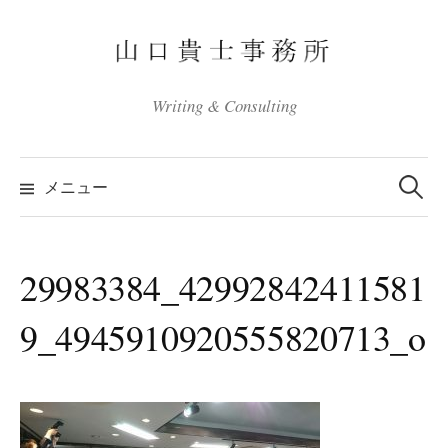
コ
ン
テ
ン
Writing & Consulting
ツ
へ
検
ス
索:
メニュー
キ
ッ
プ
29983384_42992842411581
9_4945910920555820713_o