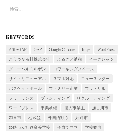
ョ
検
索:
ン
KEYWORDS
ASIAGAP
GAP
Google Chrome
https
WordPress
こえづか衣料株式会社
ふるさと納税
イーグレッツ
グローバルミルボン
コワーキングスペース
サイトリニューアル
スマホ対応
ニュースレター
バスケットボール
ファミリー企業
フットサル
フリーランス
ブランディング
リクルーティング
ワードプレス
事業承継
個人事業主
加古川市
加東市
地蔵盆
外国語対応
姫路市
姫路市立姫路高等学校
子育てママ
学校案内