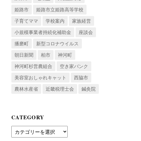
姫路市
姫路市立姫路高等学校
子育てママ
学校案内
家族経営
小規模事業者持続化補助金
座談会
播磨町
新型コロナウイルス
朝日新聞
柏市
神河町
神河町杉営農組合
空き家バンク
美容室おしゃれキャット
西脇市
農林水産省
近畿税理士会
鍼灸院
CATEGORY
Category