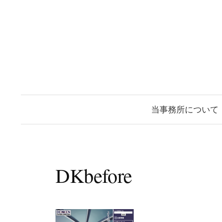
コ
ン
テ
ン
ツ
へ
ス
当事務所について
キ
ッ
プ
DKbefore