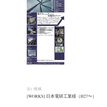
投
古い投稿
[WORKS] 日本電研工業様（H27〜）
稿