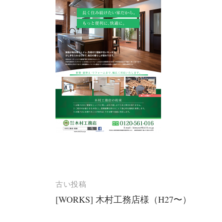
投
古い投稿
[WORKS] 木村工務店様（H27〜）
稿