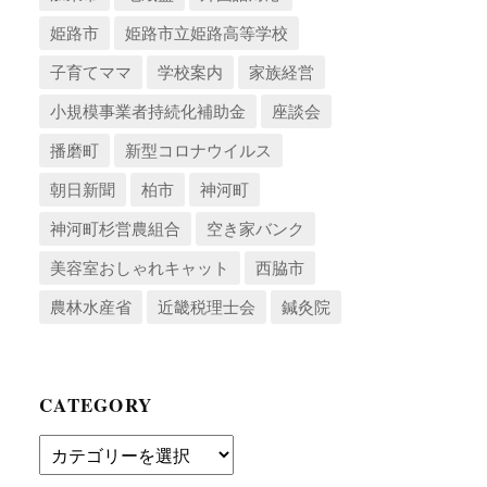
姫路市
姫路市立姫路高等学校
子育てママ
学校案内
家族経営
小規模事業者持続化補助金
座談会
播磨町
新型コロナウイルス
朝日新聞
柏市
神河町
神河町杉営農組合
空き家バンク
美容室おしゃれキャット
西脇市
農林水産省
近畿税理士会
鍼灸院
CATEGORY
Category