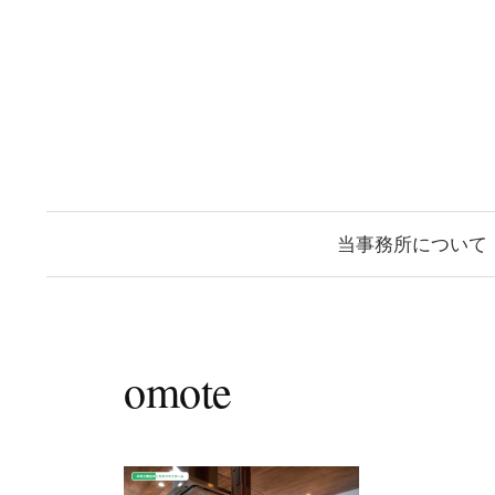
コ
ン
テ
ン
ツ
へ
ス
当事務所について
キ
ッ
プ
omote