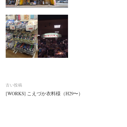
投
古い投稿
[WORKS] こえづか衣料様（H29〜）
稿
ナ
ビ
ゲ