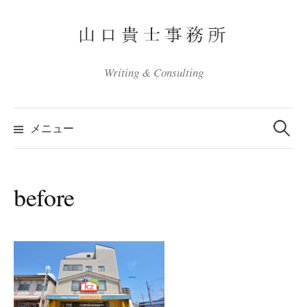
コ
ン
テ
ン
Writing & Consulting
ツ
へ
検
ス
索:
メニュー
キ
ッ
プ
before