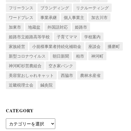
フリーランス
ブランディング
リクルーティング
ワードプレス
事業承継
個人事業主
加古川市
加東市
地蔵盆
外国語対応
姫路市
姫路市立姫路高等学校
子育てママ
学校案内
家族経営
小規模事業者持続化補助金
座談会
播磨町
新型コロナウイルス
朝日新聞
柏市
神河町
神河町杉営農組合
空き家バンク
美容室おしゃれキャット
西脇市
農林水産省
近畿税理士会
鍼灸院
CATEGORY
Category