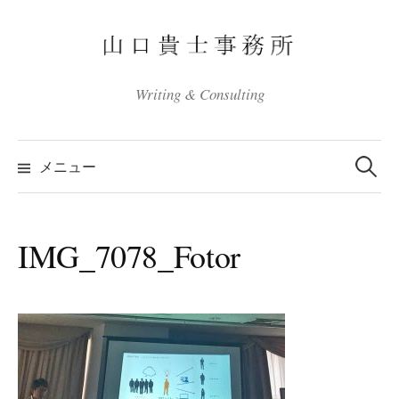
コ
ン
テ
ン
Writing & Consulting
ツ
へ
検
ス
索:
メニュー
キ
ッ
プ
IMG_7078_Fotor