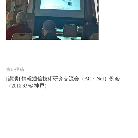
投
古い投稿
[講演] 情報通信技術研究交流会（AC・Net）例会
稿
（2018.3.9＠神戸）
ナ
ビ
ゲ
ー
シ