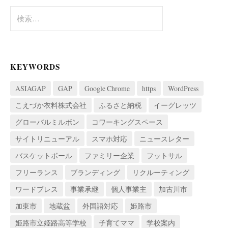
ョ
検
索:
ン
KEYWORDS
ASIAGAP
GAP
Google Chrome
https
WordPress
こえづか衣料株式会社
ふるさと納税
イーグレッツ
グローバルミルボン
コワーキングスペース
サイトリニューアル
スマホ対応
ニュースレター
バスケットボール
ファミリー企業
フットサル
フリーランス
ブランディング
リクルーティング
ワードプレス
事業承継
個人事業主
加古川市
加東市
地蔵盆
外国語対応
姫路市
姫路市立姫路高等学校
子育てママ
学校案内