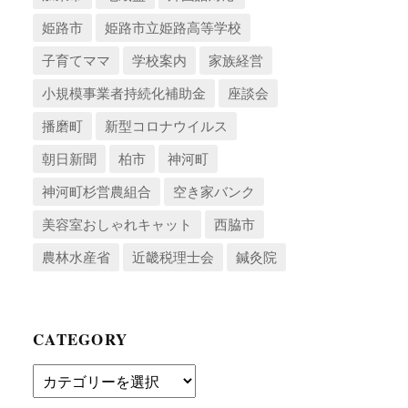
姫路市
姫路市立姫路高等学校
子育てママ
学校案内
家族経営
小規模事業者持続化補助金
座談会
播磨町
新型コロナウイルス
朝日新聞
柏市
神河町
神河町杉営農組合
空き家バンク
美容室おしゃれキャット
西脇市
農林水産省
近畿税理士会
鍼灸院
CATEGORY
Category