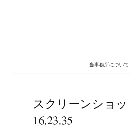
コ
ン
テ
ン
ツ
へ
ス
当事務所について
キ
ッ
プ
スクリーンショット 20
16.23.35