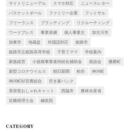
サイトリニューアル
スマホ対応
ニュースレター
バスケットボール
ファミリー企業
フットサル
フリーランス
ブランディング
リクルーティング
ワードプレス
事業承継
個人事業主
加古川市
加東市
地蔵盆
外国語対応
姫路市
姫路市立姫路高等学校
子育てママ
学校案内
家族経営
小規模事業者持続化補助金
座談会
播磨町
新型コロナウイルス
朝日新聞
柏市
神河町
神河町杉営農組合
空き家バンク
美容室おしゃれキャット
西脇市
農林水産省
近畿税理士会
鍼灸院
CATEGORY