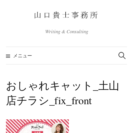
コ
ン
テ
ン
Writing & Consulting
ツ
へ
検
ス
索:
メニュー
キ
ッ
プ
おしゃれキャット_土山
店チラシ_fix_front