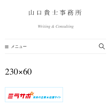
コ
ン
テ
ン
Writing & Consulting
ツ
へ
検
ス
索:
メニュー
キ
ッ
プ
230×60