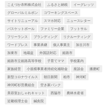
こえづか衣料株式会社
ふるさと納税
イーグレッツ
グローバルミルボン
コワーキングスペース
サイトリニューアル
スマホ対応
ニュースレター
バスケットボール
ファミリー企業
フットサル
フリーランス
ブランディング
リクルーティング
ワードプレス
事業承継
個人事業主
加古川市
加東市
地蔵盆
外国語対応
姫路市
姫路市立姫路高等学校
子育てママ
学校案内
家族経営
小規模事業者持続化補助金
座談会
播磨町
新型コロナウイルス
朝日新聞
柏市
神河町
神河町杉営農組合
空き家バンク
美容室おしゃれキャット
西脇市
農林水産省
近畿税理士会
鍼灸院