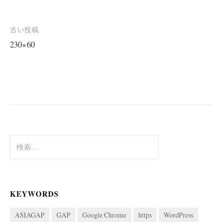
投
古い投稿
230×60
稿
ナ
ビ
ゲ
ー
シ
検
ョ
索:
ン
KEYWORDS
ASIAGAP
GAP
Google Chrome
https
WordPress