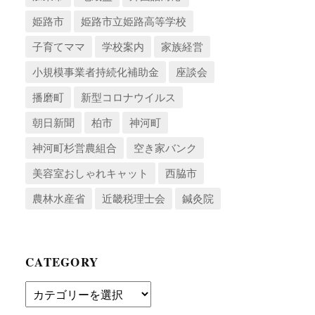
姫路市
姫路市立姫路高等学校
子育てママ
学校案内
家族経営
小規模事業者持続化補助金
座談会
播磨町
新型コロナウイルス
朝日新聞
柏市
神河町
神河町杉営農組合
空き家バンク
美容室おしゃれキャット
西脇市
農林水産省
近畿税理士会
鍼灸院
CATEGORY
Category