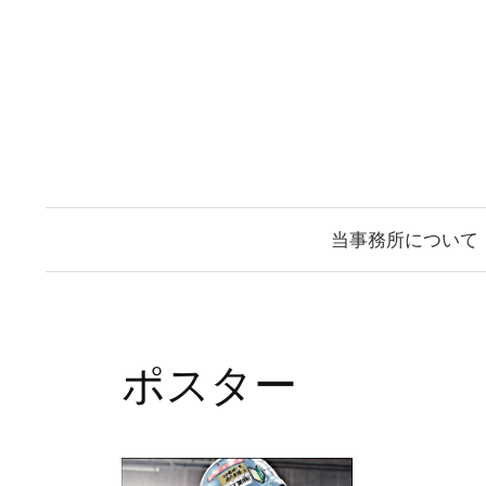
コ
ン
テ
ン
ツ
へ
ス
当事務所について
キ
ッ
プ
ポスター