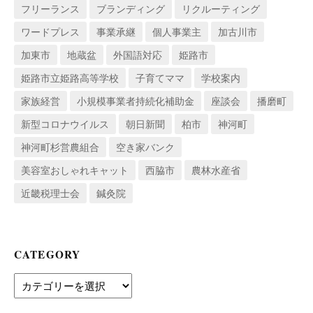
フリーランス
ブランディング
リクルーティング
ワードプレス
事業承継
個人事業主
加古川市
加東市
地蔵盆
外国語対応
姫路市
姫路市立姫路高等学校
子育てママ
学校案内
家族経営
小規模事業者持続化補助金
座談会
播磨町
新型コロナウイルス
朝日新聞
柏市
神河町
神河町杉営農組合
空き家バンク
美容室おしゃれキャット
西脇市
農林水産省
近畿税理士会
鍼灸院
CATEGORY
Category