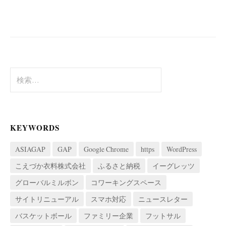
ビ
ゲ
ー
シ
ョ
検
索:
ン
KEYWORDS
ASIAGAP
GAP
Google Chrome
https
WordPress
こえづか衣料株式会社
ふるさと納税
イーグレッツ
グローバルミルボン
コワーキングスペース
サイトリニューアル
スマホ対応
ニュースレター
バスケットボール
ファミリー企業
フットサル