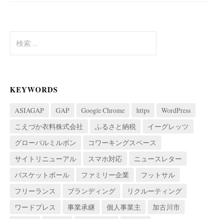
ー
シ
検
ョ
索:
ン
KEYWORDS
ASIAGAP
GAP
Google Chrome
https
WordPress
こえづか衣料株式会社
ふるさと納税
イーグレッツ
グローバルミルボン
コワーキングスペース
サイトリニューアル
スマホ対応
ニュースレター
バスケットボール
ファミリー企業
フットサル
フリーランス
ブランディング
リクルーティング
ワードプレス
事業承継
個人事業主
加古川市