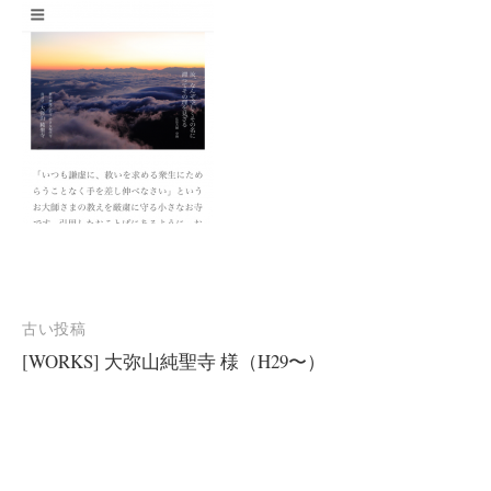
投
古い投稿
[WORKS] 大弥山純聖寺 様（H29〜）
稿
ナ
ビ
ゲ