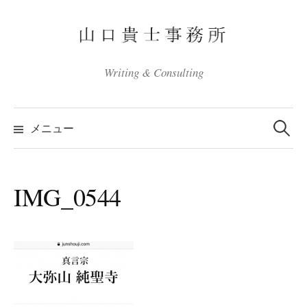
コ
ン
テ
ン
Writing & Consulting
ツ
へ
検
ス
索:
メニュー
キ
ッ
プ
IMG_0544