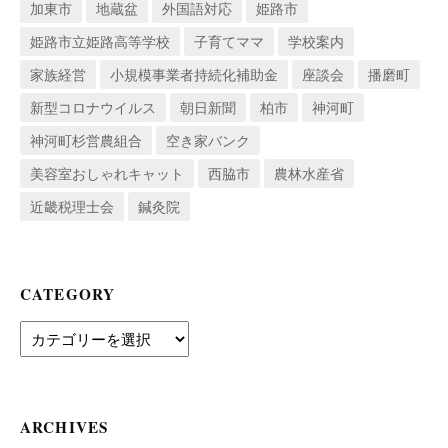
加東市
地蔵盆
外国語対応
姫路市
姫路市立姫路高等学校
子育てママ
学校案内
家族経営
小規模事業者持続化補助金
座談会
播磨町
新型コロナウイルス
朝日新聞
柏市
神河町
神河町杉営農組合
空き家バンク
美容室おしゃれキャット
西脇市
農林水産省
近畿税理士会
鍼灸院
CATEGORY
Category
ARCHIVES